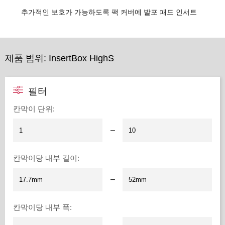
추가적인 보호가 가능하도록 팩 커버에 발포 패드 인서트
제품 범위: InsertBox HighS
필터
칸막이 단위
:
–
칸막이당 내부 길이
:
–
칸막이당 내부 폭
: