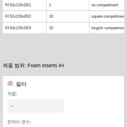
IH 52x133x20/1
1
no compartment
IH 52x133x20/2
10
square compartment
IH 52x133x20/3
10
longish compartment
제품 범위: Foam Inserts IH
필터
적합
:
칸막이 갯수
: