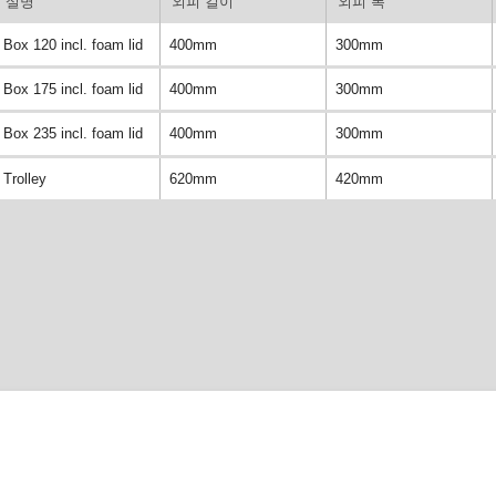
설명
외피 길이
외피 폭
Box 120 incl. foam lid
400mm
300mm
Box 175 incl. foam lid
400mm
300mm
Box 235 incl. foam lid
400mm
300mm
Trolley
620mm
420mm