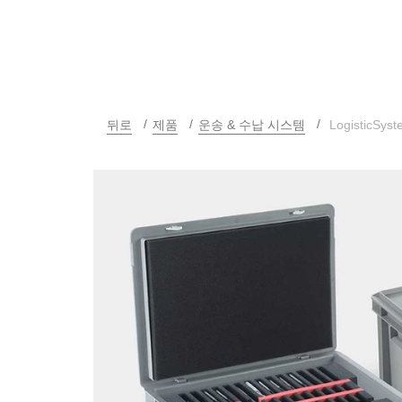
뒤로
제품
운송 & 수납 시스템
LogisticSyst