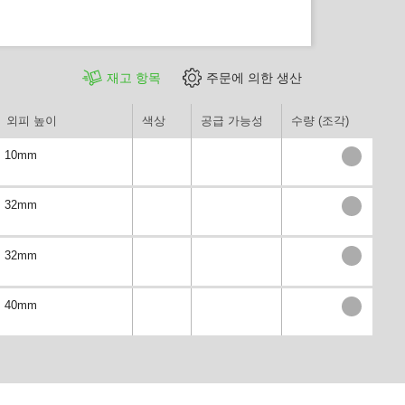
재고 항목
주문에 의한 생산
외피 높이
색상
공급 가능성
수량 (조각)
10mm
32mm
32mm
40mm