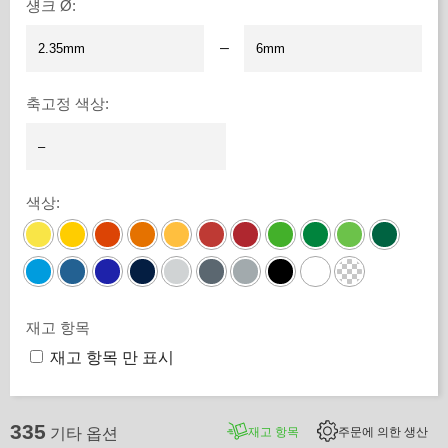
섕크 Ø
:
–
축고정 색상
:
색상
:
재고 항목
재고 항목 만 표시
335
재고 항목
주문에 의한 생산
기타 옵션