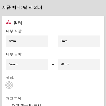
제품 범위: 탑 팩 외피
필터
내부 직경
:
–
내부 길이
:
–
색상
:
재고 항목
재고 항목 만 표시