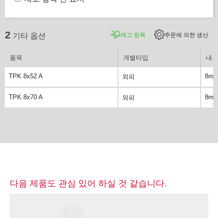
2
재고 항목
주문에 의한 생산
기타 옵션
품목
개별타입
내부
TPK 8x52 A
8m
외피
TPK 8x70 A
8m
외피
다음 제품도 관심 있어 하실 것 같습니다.