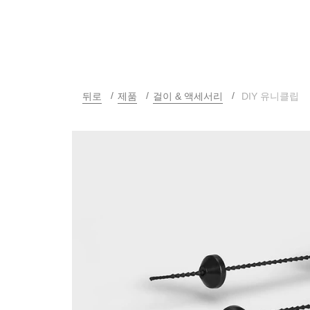
뒤로
제품
걸이 & 액세서리
DIY 유니클립