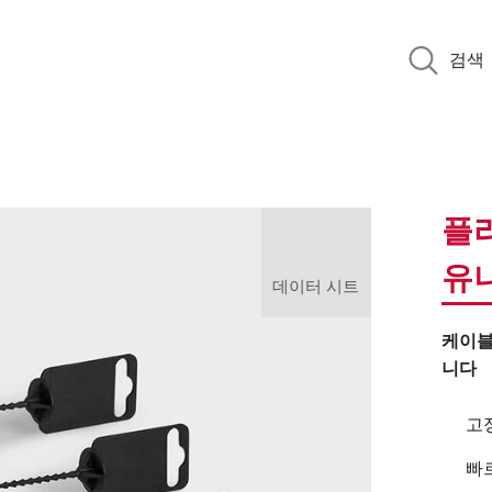
검색
플라
유
데이터 시트
케이블
니다
고
빠