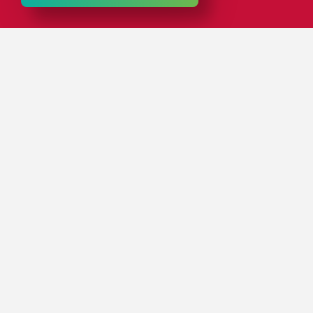
핵심 포인트
로즈 플라스틱은 인쇄 서비스 상담부터 맞춤형 포장
솔루션 개발까지 다양한 서비스를 제공합니다.
플라스틱으로 된 공구 포장 제조사의 업계 리더로서 전
세계 공구 제조사들에게 납품하고 있습니다. 수많은
저명한 기업을 위해서 맞춤형 포장 솔루션을 함께
개발했습니다.
궁금한 질문에 대한 답변은 홈페이지의
FAQ
에서
확인하세요.
연락처