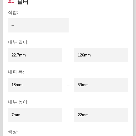
필터
적합
:
내부 길이
:
–
내피 폭
:
–
내부 높이
:
–
색상
: