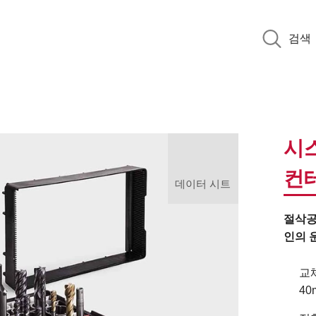
검색
시
컨
데이터 시트
절삭공
인의 
교
40