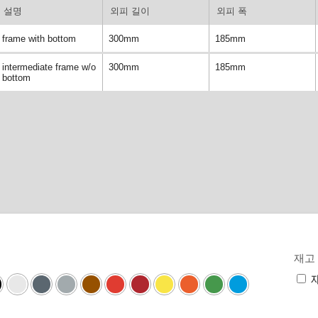
설명
외피 길이
외피 폭
frame with bottom
300mm
185mm
intermediate frame w/o
300mm
185mm
bottom
재고