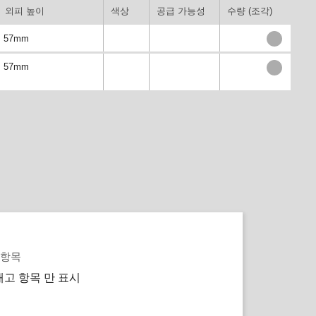
외피 높이
색상
공급 가능성
수량 (조각)
57mm
57mm
 항목
재고 항목 만 표시