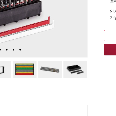
정
인서
가