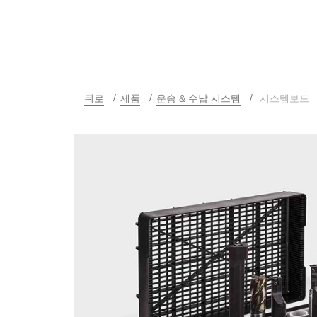
뒤로
제품
운송 & 수납 시스템
시스템보드