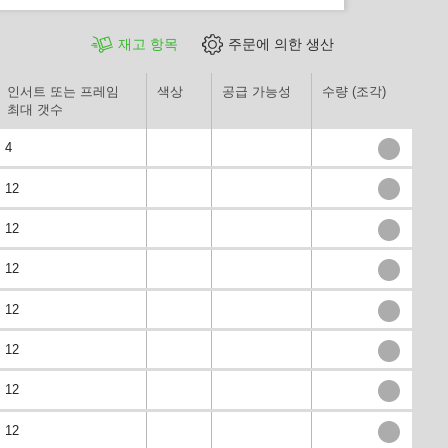
재고 항목
주문에 의한 생산
인서트 또는 프레임
색상
공급 가능성
수량 (조각)
최대 갯수
4
12
12
12
12
12
12
12