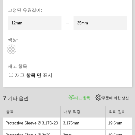
고정된 유효길이
:
–
색상
:
재고 항목
재고 항목 만 표시
7
재고 항목
주문에 의한 생산
기타 옵션
품목
내부 직경
외피 길이
Protective Sleeve Ø 3.175x20
3.175mm
19.6mm