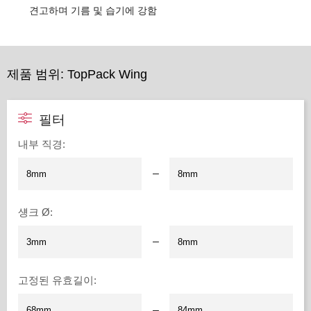
견고하며 기름 및 습기에 강함
제품 범위: TopPack Wing
필터
내부 직경
:
–
섕크 Ø
:
–
고정된 유효길이
:
–