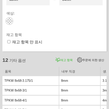
색상
:
재고 항목
재고 항목 만 표시
12
재고 항목
주문에 의한 생산
기타 옵션
품목
내부 직경
섕크
TPKW 8x68-3.175/1
8mm
3.1
TPKW 8x68-3/1
8mm
3m
TPKW 8x68-4/1
8mm
4m