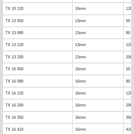
TX 10 120
10mm
120
TX 13 050
13mm
50 
TX 13 080
13mm
80 
TX 13 120
13mm
120
TX 13 200
13mm
200
TX 16 050
16mm
50 
TX 16 080
16mm
80 
TX 16 120
16mm
120
TX 16 200
16mm
200
TX 16 350
16mm
350
TX 16 410
16mm
410