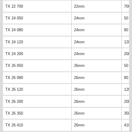
TX 22 700
22mm
700
TX 24 050
24mm
50 
TX 24 080
24mm
80 
TX 24 120
24mm
120
TX 24 200
24mm
200
TX 26 050
26mm
50 
TX 26 080
26mm
80 
TX 26 120
26mm
120
TX 26 200
26mm
200
TX 26 350
26mm
350
TX 26 410
26mm
410