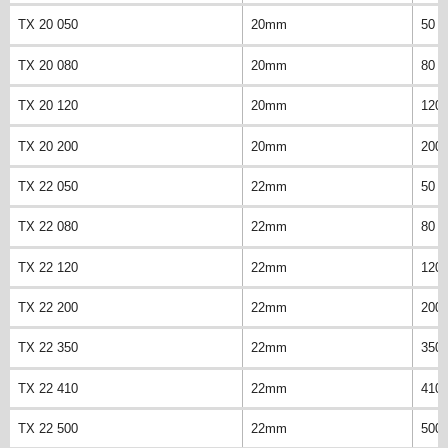
TX 20 050
20mm
50 
TX 20 080
20mm
80 
TX 20 120
20mm
120
TX 20 200
20mm
200
TX 22 050
22mm
50 
TX 22 080
22mm
80 
TX 22 120
22mm
120
TX 22 200
22mm
200
TX 22 350
22mm
350
TX 22 410
22mm
410
TX 22 500
22mm
500