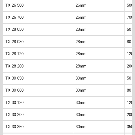
TX 26 500
26mm
500
TX 26 700
26mm
700
TX 28 050
28mm
50 
TX 28 080
28mm
80 
TX 28 120
28mm
120
TX 28 200
28mm
200
TX 30 050
30mm
50 
TX 30 080
30mm
80 
TX 30 120
30mm
120
TX 30 200
30mm
200
TX 30 350
30mm
350