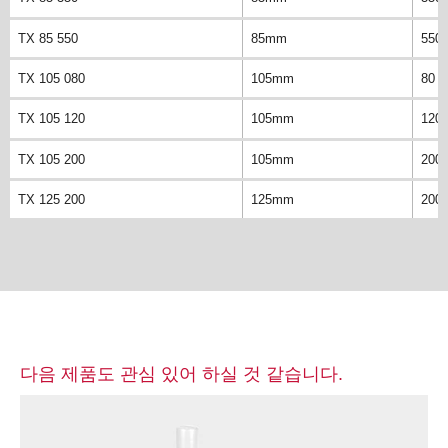
TX 85 550
85mm
550
TX 105 080
105mm
80 
TX 105 120
105mm
120
TX 105 200
105mm
200
TX 125 200
125mm
200
다음 제품도 관심 있어 하실 것 같습니다.